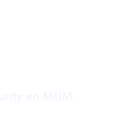
urity en MDM
ile Device Management gaan hand in hand. Richt
 in en je bent optimaal beschermd tegen online